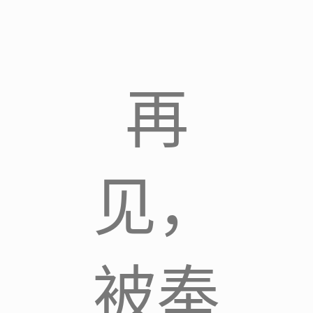
再
见，
被奉