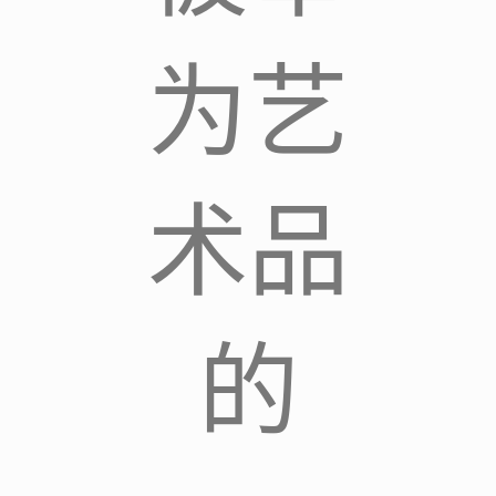
为艺
术品
的