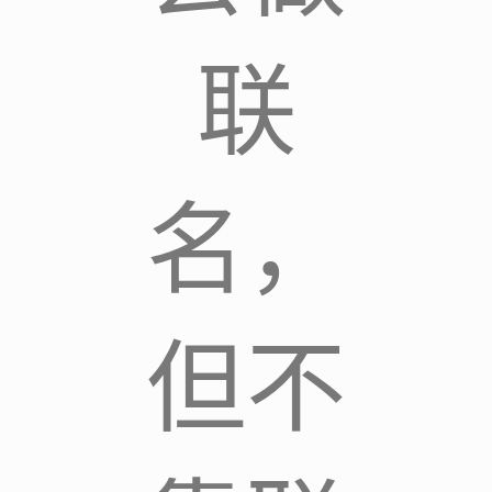
联
名，
但不