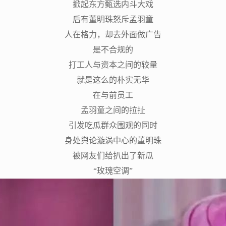
掀起东方甄选内斗大戏
后有董明珠怒斥孟羽童
人在格力，却去外面做广告
是不合规的
打工人与资本之间的较量
就是这么的朴实无华
在与前员工
孟羽童之间的拉扯
引发吃瓜群众围观的同时
身处舆论漩涡中心的董明珠
被网友们给扒出了新瓜
“玫瑰空调”