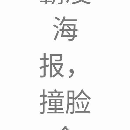
海
报，
撞脸