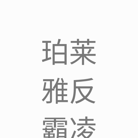
珀莱
雅反
霸凌