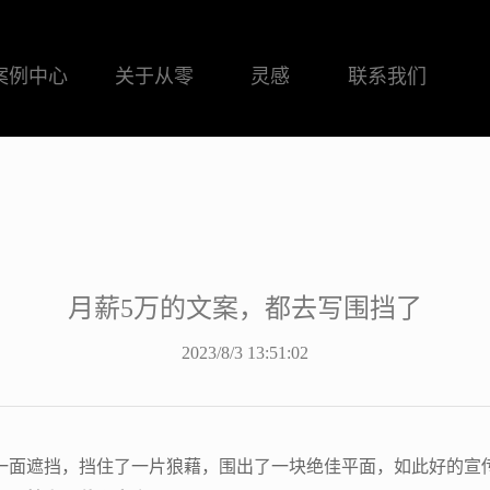
案例中心
关于从零
灵感
联系我们
月薪5万的文案，都去写围挡了
2023/8/3 13:51:02
一面遮挡，挡住了一片狼藉，围出了一块绝佳平面，如此好的宣