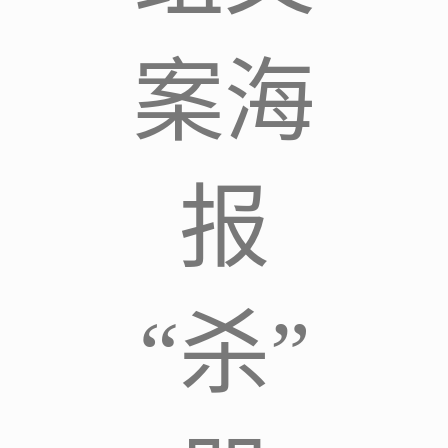
案海
报
“杀”