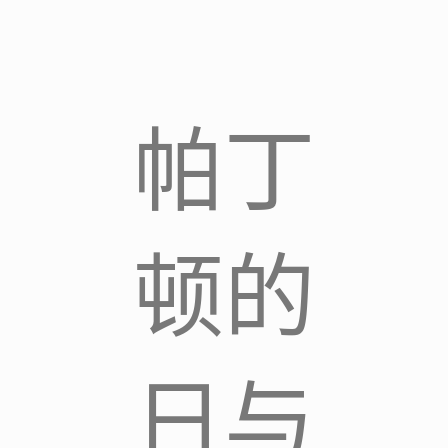
帕丁
顿的
日与