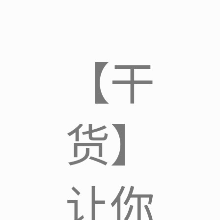
【干
货】
让你