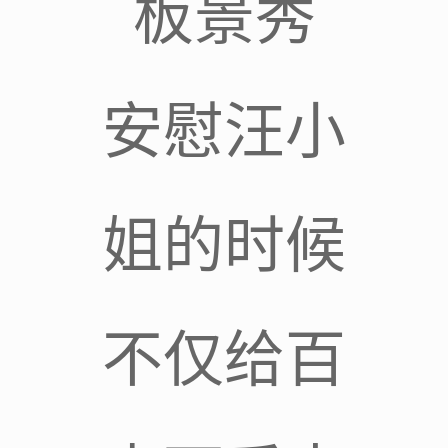
板景秀
安慰汪小
姐的时候
不仅给百