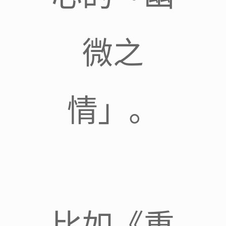
微之
情」。