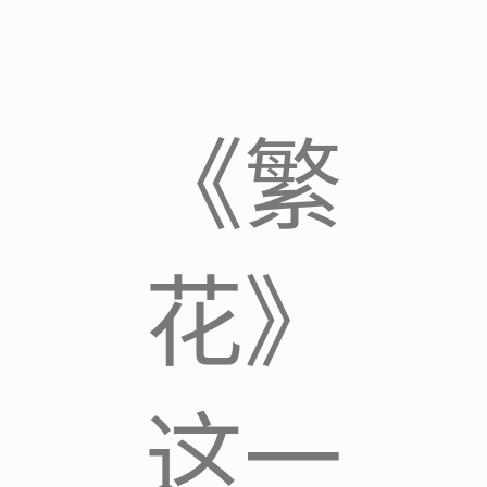
《繁
花》
这一