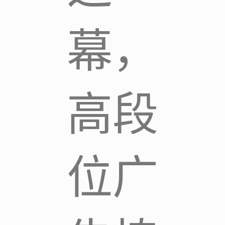
幕，
高段
位广