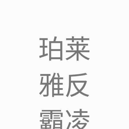
珀莱
雅反
霸凌