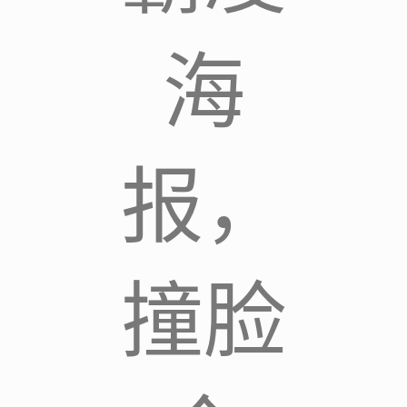
海
报，
撞脸