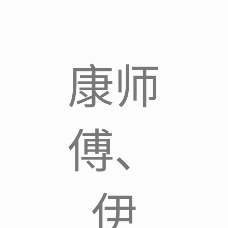
康师
傅、
伊