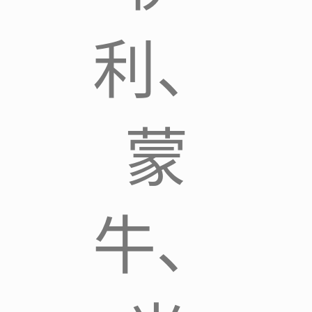
利、
蒙
牛、