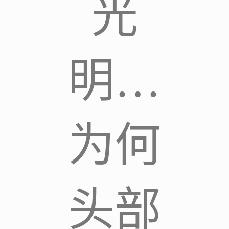
光
明…
为何
头部