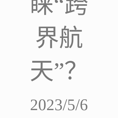
睐“跨
界航
天”？
2023/5/6