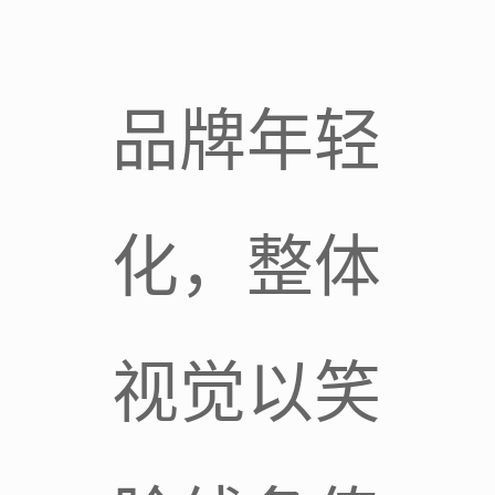
品牌年轻
化，整体
视觉以笑