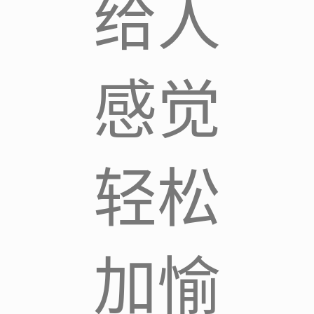
给人
感觉
轻松
加愉