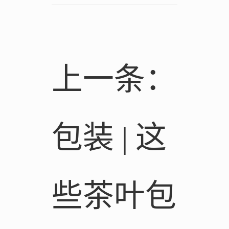
上一条：
包装 | 这
些茶叶包