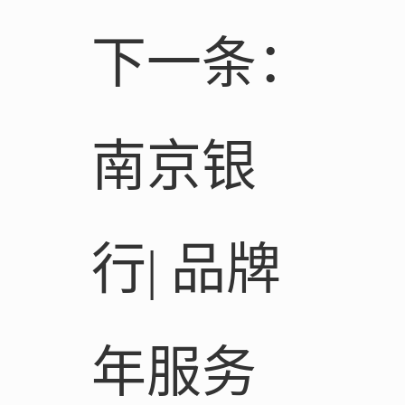
下一条：
南京银
行| 品牌
年服务