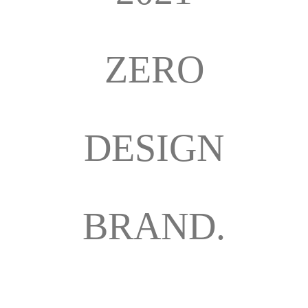
ZERO
DESIGN
BRAND.