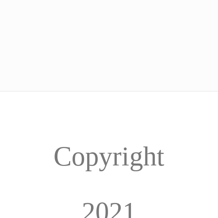
Copyright
2021