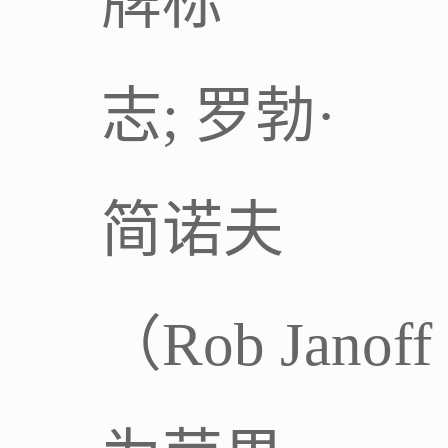
牌标
志; 罗勃·
简诺夫
（Rob Janoff