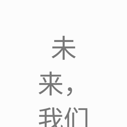
未
来，
我们